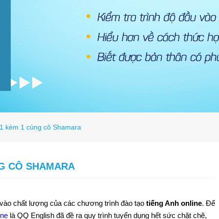
e 1 kèm 1 cùng cô Shamara
NG CÔ SHAMARA
n vào chất lượng của các chương trình đào tạo
tiếng Anh online
. Để
ine
là QQ English đã đề ra quy trình tuyển dụng hết sức chặt chẽ,