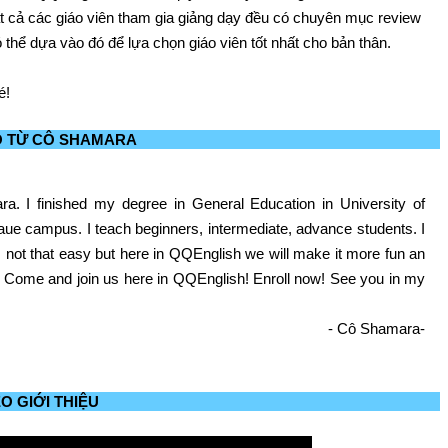
t cả các giáo viên tham gia giảng dạy đều có chuyên mục review
 thể dựa vào đó để lựa chọn giáo viên tốt nhất cho bản thân.
é!
O TỪ CÔ SHAMARA
ra. I finished my degree in General Education in University of
e campus. I teach beginners, intermediate, advance students. I
s not that easy but here in QQEnglish we will make it more fun an
. Come and join us here in QQEnglish! Enroll now! See you in my
- Cô Shamara-
O GIỚI THIỆU