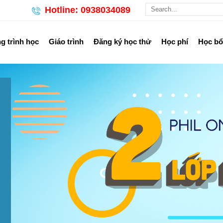
Hotline: 0938034089
 trình học
Giáo trình
Đăng ký học thử
Học phí
Học b