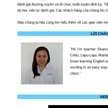
đánh giá thường xuyên và tổ chức huấn luyện định kỳ. Tấ
do học viên tự đánh giá. Các khách hàng của chúng tôi có
Nào chúng ta hãy cùng tìm hiểu thêm về các giáo viên nh
LỜI CHÀ
"
Hi! I'm teacher Shama
Cebu, Lapu-Lapu Mandau
know learning English i
exciting in an easy way
class.
"
VIDE