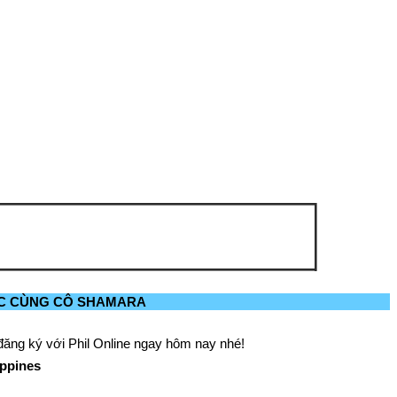
C CÙNG CÔ SHAMARA
ăng ký với Phil Online ngay hôm nay nhé!
ippines