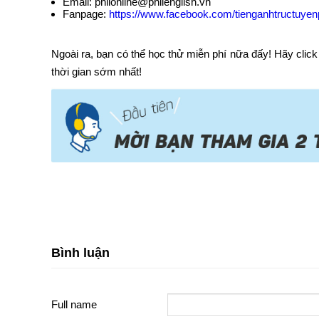
Email: philonline@philenglish.vn
Fanpage:
https://www.facebook.com/tienganhtructuyenp
Ngoài ra, bạn có thể học thử miễn phí nữa đấy! Hãy click
thời gian sớm nhất!
Bình luận
Full name