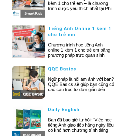
kèm 1 cho trẻ em – là chương
trình được yêu thích nhất tại Phil
Online và đang được rất nhiều
phụ huynh không chỉ ở Việt Nam
mà còn ở các nước phát triển
Tiếng Anh Online 1 kèm 1
khác như Nhật, Hàn, Nga, Trung
Quốc, Đài Loan lựa chọn.
cho trẻ em
Chương trình học tiếng Anh
online 1 kèm 1 cho trẻ em bằng
phương pháp trực quan sinh
động, giúp trẻ cải thiện khả năng
giao tiếp, phản xạ tiếng Anh
QQE Basics
nhanh chóng và hiệu quả chỉ sau
một khóa học!
Ngữ pháp là nỗi ám ảnh với bạn?
QQE Basics sẽ giúp bạn củng cố
các cấu trúc từ đơn giản đến
phức tạp. Qua đó, cải thiện khả
năng nói và viết một cách nhanh
chóng.
Daily English
Bạn đã bao giờ tự hỏi: “Việc học
tiếng Anh giao tiếp hằng ngày liệu
có khó hơn chương trình tiếng
Anh thương mại không?” Câu hỏi