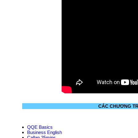
CÁC CHƯƠNG TR
QQE Basics
Business English
Callan 25mins