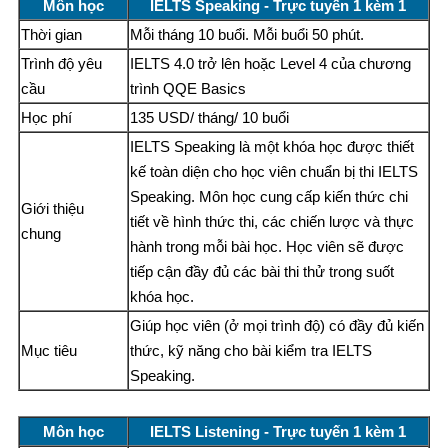
Môn học
IELTS Speaking - Trực tuyến 1 kèm 1
Thời gian
Mỗi tháng 10 buổi. Mỗi buổi 50 phút.
Trình độ yêu
IELTS 4.0 trở lên hoặc Level 4 của chương
cầu
trình QQE Basics
Học phí
135 USD/ tháng/ 10 buổi
IELTS Speaking là một khóa học được thiết
kế toàn diện cho học viên chuẩn bị thi IELTS
Speaking. Môn học cung cấp kiến thức chi
Giới thiệu
tiết về hình thức thi, các chiến lược và thực
chung
hành trong mỗi bài học. Học viên sẽ được
tiếp cận đầy đủ các bài thi thử trong suốt
khóa học.
Giúp học viên (ở mọi trình độ) có đầy đủ kiến
Mục tiêu
thức, kỹ năng cho bài kiểm tra IELTS
Speaking.
Môn học
IELTS Listening - Trực tuyến 1 kèm 1