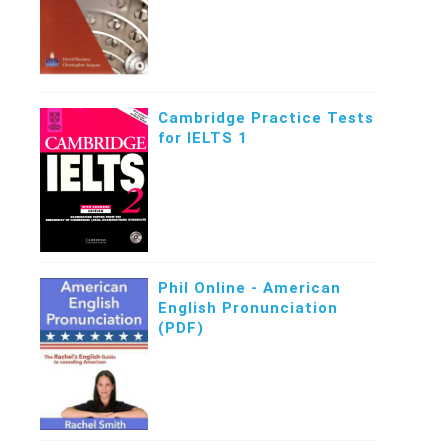
Cambridge Practice Tests
for IELTS 1
Phil Online - American
English Pronunciation
(PDF)