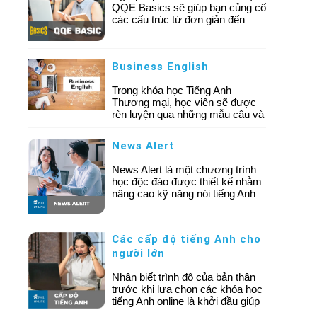
QQE Basics sẽ giúp bạn củng cố
các cấu trúc từ đơn giản đến
phức tạp. Qua đó, cải thiện khả
năng nói và viết một cách nhanh
chóng.
Business English
Trong khóa học Tiếng Anh
Thương mại, học viên sẽ được
rèn luyện qua những mẫu câu và
tình huống thường gặp trong môi
trường kinh doanh thực tế như
News Alert
đàm phán, giao tiếp qua điện
thoại và email, tham dự cuộc họp
News Alert là một chương trình
hoặc trình bày trước đối tác.
học độc đáo được thiết kế nhằm
Điểm đặc biệt của môn học là
nâng cao kỹ năng nói tiếng Anh
việc kết hợp kiến thức với các
thông qua các cuộc thảo luận
hoạt động nhập vai, giúp bạn
xoay quanh những chủ đề thời
không chỉ nắm vững lý thuyết mà
sự mới nhất.
còn tự tin sử dụng tiếng Anh
Các cấp độ tiếng Anh cho
trong công việc hàng ngày.
người lớn
Thông qua từng buổi học, học
viên sẽ được củng cố từ vựng,
Nhận biết trình độ của bản thân
cấu trúc và cách diễn đạt chuyên
trước khi lựa chọn các khóa học
nghiệp, từ đó hình thành phản xạ
tiếng Anh online là khởi đầu giúp
tự nhiên trong giao tiếp thương
bạn có thể tối ưu lộ trình học tập,