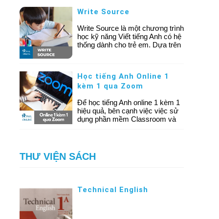
mại.
tiết kiệm thời gian và chi phí.
Write Source
Write Source là một chương trình
học kỹ năng Viết tiếng Anh có hệ
thống dành cho trẻ em. Dựa trên
bộ giáo trình nổi tiếng cùng tên
của Mỹ, chương trình này giúp
học sinh từng bước nâng cao kỹ
Học tiếng Anh Online 1
năng viết, từ những câu ngắn
kèm 1 qua Zoom
đơn giản đến các đoạn văn và
bài luận phức tạp hơn, từ đó các
Để học tiếng Anh online 1 kèm 1
em có thể tự tin viết các bài dài.
hiệu quả, bên cạnh việc việc sử
dụng phần mềm Classroom và
Classin, Phil Online còn sử dụng
phần mềm Zoom để đáp ứng nhu
cầu đa dạng của khách hàng.
THƯ VIỆN SÁCH
Technical English