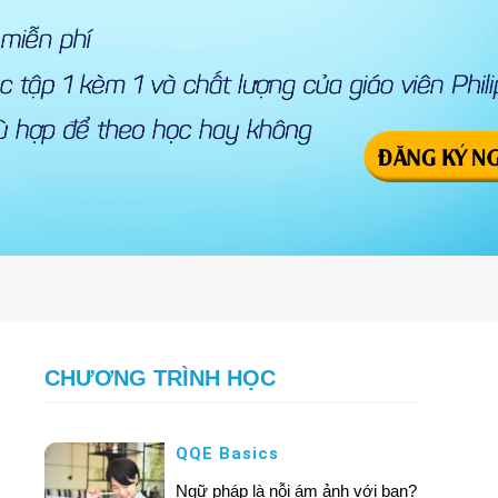
CHƯƠNG TRÌNH HỌC
QQE Basics
Ngữ pháp là nỗi ám ảnh với bạn?