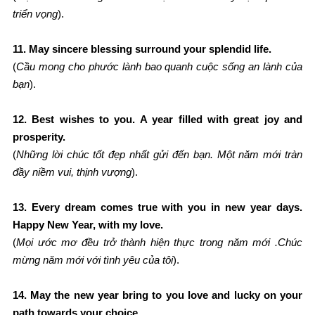
triển vọng
).
11. May sincere blessing surround your splendid life
.
(
Cầu mong cho phước lành bao quanh cuộc sống an lành của
bạn
).
12. Best wishes to you. A year filled with great joy and
prosperity
.
(
Những lời chúc tốt đẹp nhất gửi đến bạn. Một năm mới tràn
đầy niềm vui, thịnh vượng
).
13. Every dream comes true with you in new year days.
Happy New Year, with my love
.
(
Mọi ước mơ đều trở thành hiện thực trong năm mới .Chúc
mừng năm mới với tình yêu của tôi
).
14. May the new year bring to you love and lucky on your
path towards your choice
.