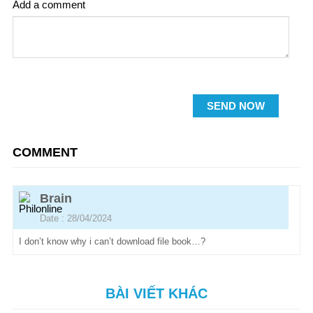
Add a comment
SEND NOW
COMMENT
Brain
Date : 28/04/2024
I don’t know why i can’t download file book…?
BÀI VIẾT KHÁC