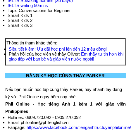
IELTS Speaking 50mins (30 days)
IELTS writing 50mins
Topic Conversations for Beginner
Smart Kids 1
Smart Kids 2
Smart Kids 3
Thông tin tham khảo thêm:
Siêu tiết kiệm: Ưu đãi học phí lên đến 12 triệu đồng!
Phản hồi của học viên về thầy Oliver:
Em thấy tự tin hơn khi
giao tiếp với bạn bè và giáo viên nước ngoài!
ĐĂNG KÝ HỌC CÙNG THẦY PARKER
Nếu bạn muốn học tập cùng thầy Parker, hãy nhanh tay đăng
ký với Phil Online ngay hôm nay nhé!
Phil Online - Học tiếng Anh 1 kèm 1 với giáo viên
Philippines
Hotlines: 0909.720.092 - 0909.270.092
Email: philonline@philenglish.vn
Fanpage:
https://www.facebook.com/tienganhtructuyenphilonline