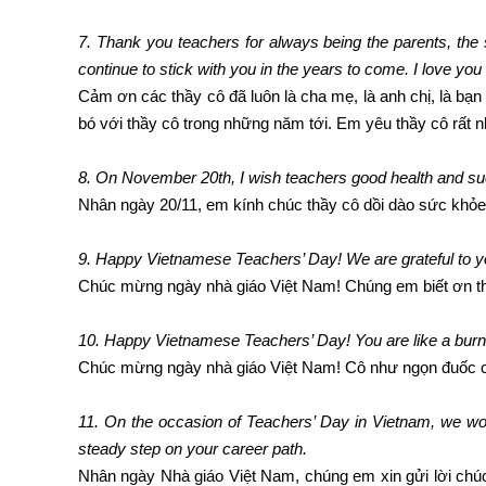
7. Thank you teachers for always being the parents, the s
continue to stick with you in the years to come. I love yo
Cảm ơn các thầy cô đã luôn là cha mẹ, là anh chị, là bạ
bó với thầy cô trong những năm tới. Em yêu thầy cô rất n
8. On November 20th, I wish teachers good health and s
Nhân ngày 20/11, em kính chúc thầy cô dồi dào sức khỏe
9. Happy Vietnamese Teachers’ Day! We are grateful to y
Chúc mừng ngày nhà giáo Việt Nam! Chúng em biết ơn t
10. Happy Vietnamese Teachers’ Day! You are like a burnin
Chúc mừng ngày nhà giáo Việt Nam! Cô như ngọn đuốc 
11. On the occasion of Teachers’ Day in Vietnam, we wou
steady step on your career path.
Nhân ngày Nhà giáo Việt Nam, chúng em xin gửi lời chú