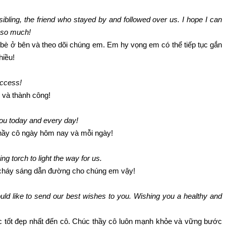
ibling, the friend who stayed by and followed over us. I hope I can
u so much!
n bè ở bên và theo dõi chúng em. Em hy vọng em có thể tiếp tục gắn
hiều!
uccess!
 và thành công!
ou today and every day!
hầy cô ngày hôm nay và mỗi ngày!
g torch to light the way for us.
cháy sáng dẫn đường cho chúng em vậy!
ld like to send our best wishes to you. Wishing you a healthy and
c tốt đẹp nhất đến cô. Chúc thầy cô luôn mạnh khỏe và vững bước