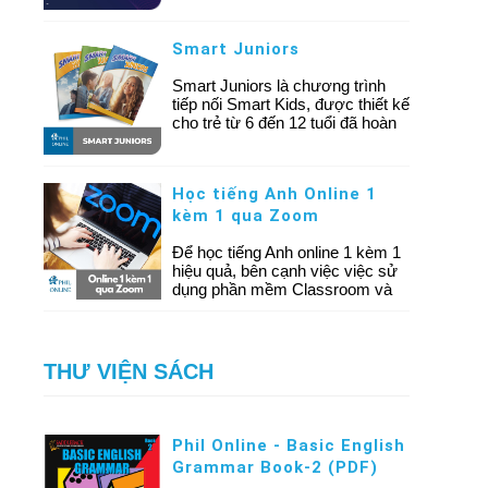
Direct Method và Audio Lingual
Method được ứng dụng rộng rãi
Smart Juniors
trong việc giảng dạy và đào tạo
tiếng Anh trên thế giới.
Smart Juniors là chương trình
tiếp nối Smart Kids, được thiết kế
cho trẻ từ 6 đến 12 tuổi đã hoàn
thành Smart Kids 6 hoặc có trình
độ tiếng Anh từ trung cấp trở lên.
Học tiếng Anh Online 1
kèm 1 qua Zoom
Để học tiếng Anh online 1 kèm 1
hiệu quả, bên cạnh việc việc sử
dụng phần mềm Classroom và
Classin, Phil Online còn sử dụng
phần mềm Zoom để đáp ứng nhu
cầu đa dạng của khách hàng.
THƯ VIỆN SÁCH
Phil Online - Basic English
Grammar Book-2 (PDF)