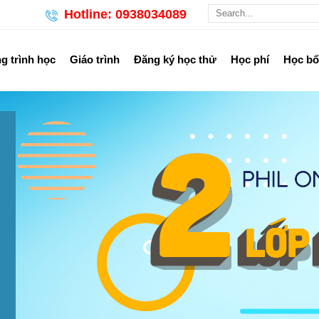
Hotline: 0938034089
 trình học
Giáo trình
Đăng ký học thử
Học phí
Học b