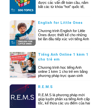
được các vấn đề toàn cầu, nắm
bắt các từ khóa “hot” quốc tế,
đồng thời phát triển khả năng bày
tỏ quan điểm về các vấn đề
mang tính toàn cầu, nâng cao tư
English for Little Ones
duy logic và mở rộng góc nhìn
theo quan điểm quốc tế.
Chương trình English for Little
Ones được thiết kế cho những
bé lần đầu tiếp xúc với tiếng Anh
hoặc đang thử học ngôn ngữ này
lần đầu tiên. Mục tiêu của
chương trình là khơi gợi sự hứng
Tiếng Anh Online 1 kèm 1
thú với tiếng Anh - một ngôn ngữ
cho trẻ em
hoàn toàn mới đối với trẻ. Khóa
học được khuyến nghị cho
Chương trình học tiếng Anh
những bé muốn bắt đầu từ
online 1 kèm 1 cho trẻ em bằng
những kiến thức cơ bản nhất
phương pháp trực quan sinh
hoặc cảm thấy cấp độ Smart
động, giúp trẻ cải thiện khả năng
Kids Pre-Starter và Starter vẫn
giao tiếp, phản xạ tiếng Anh
còn hơi khó.
R.E.M.S
nhanh chóng và hiệu quả chỉ sau
một khóa học!
R.E.M.S là phương pháp mới
giúp luyện phản xạ tiếng Anh cấp
tốc, kế thừa các ưu điểm của hai
phương pháp học tiếng Anh: