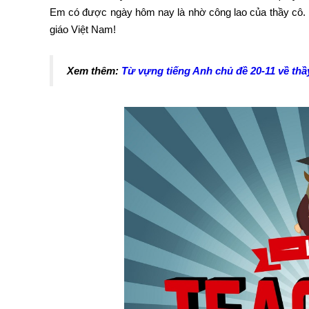
Em có được ngày hôm nay là nhờ công lao của thầy cô.
giáo Việt Nam!
Xem thêm:
Từ vựng tiếng Anh chủ đề 20-11 về thầ