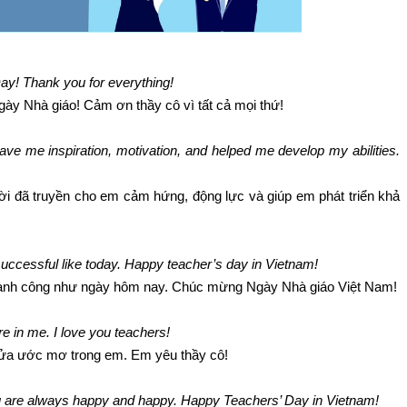
Day! Thank you for everything!
Ngày Nhà giáo! Cảm ơn thầy cô vì tất cả mọi thứ!
ave me inspiration, motivation, and helped me develop my abilities.
ời đã truyền cho em cảm hứng, động lực và giúp em phát triển khả
successful like today. Happy teacher’s day in Vietnam!
hành công như ngày hôm nay. Chúc mừng Ngày Nhà giáo Việt Nam!
re in me. I love you teachers!
 lửa ước mơ trong em. Em yêu thầy cô!
 you are always happy and happy. Happy Teachers’ Day in Vietnam!