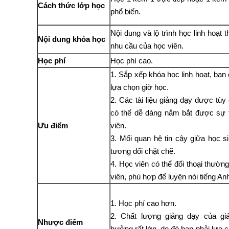
Cách thức lớp học
phổ biến.
Nội dung và lộ trình học linh hoạt 
Nội dung khóa học
nhu cầu của học viên.
Học phí
Học phí cao.
1. Sắp xếp khóa học linh hoạt, bạn 
lựa chọn giờ học.
2. Các tài liệu giảng dạy được tùy 
có thể dễ dàng nắm bắt được sự 
Ưu điểm
viên.
3. Mối quan hệ tin cậy giữa học si
tương đối chặt chẽ.
4. Học viên có thể đối thoại thườn
viên, phù hợp để luyện nói tiếng An
1. Học phí cao hơn.
2. Chất lượng giảng dạy của gi
Nhược điểm
hưởng rất lớn, do đó bạn phải lựa c