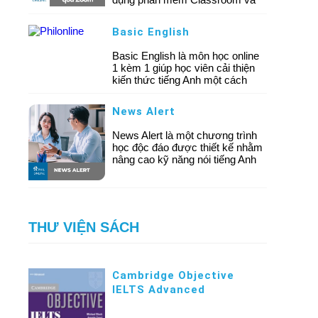
Classin, Phil Online còn sử dụng
phần mềm Zoom để đáp ứng nhu
Basic English
cầu đa dạng của khách hàng.
Basic English là môn học online
1 kèm 1 giúp học viên cải thiện
kiến thức tiếng Anh một cách
tổng quát từ căn bản đến trung
cấp, nội dung giáo trình thiết kế
News Alert
sinh động và có hệ thống, tập
trung vào ngữ pháp, cách thức
News Alert là một chương trình
diễn đạt và kỹ năng giao tiếp.
học độc đáo được thiết kế nhằm
Khóa học phù hợp với các học
nâng cao kỹ năng nói tiếng Anh
viên mất gốc tiếng Anh, muốn
thông qua các cuộc thảo luận
xây dựng nền tảng tiếng Anh một
xoay quanh những chủ đề thời
cách toàn diện.
sự mới nhất.
THƯ VIỆN SÁCH
Cambridge Objective
IELTS Advanced