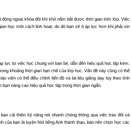
t động ngoại khóa đôi khi khó nắm bắt được thời gian trên lớp. Việc
an học một cách linh hoạt, do đó bạn sẽ ít áp lực hơn khi phải xin
áp lực từ việc học chung với bạn bè, dẫn đến hiệu quả học tập kém.
trong khoảng thời gian hạn chế của lớp học. Vấn đề này cũng có thể
o viên có thể điều chỉnh tiến độ và tài liệu giảng dạy tùy theo tình
úp bạn nâng cao hiệu quả học tập trong thời gian ngắn.
bạn cải thiện kỹ năng nói nhanh chóng thông qua việc trao đổi và
h của bạn là luyện Nói tiếng Anh thành thạo, bạn nên chọn học các