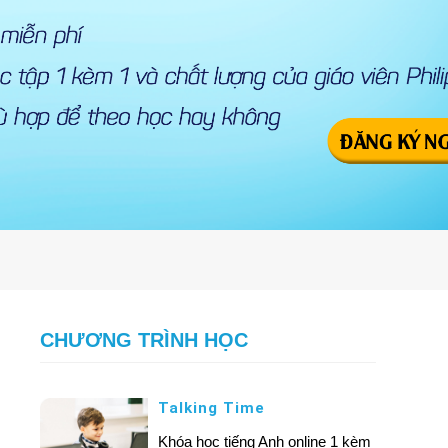
CHƯƠNG TRÌNH HỌC
Talking Time
Khóa học tiếng Anh online 1 kèm