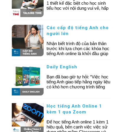
1 thiết kế đặc biệt cho học sinh
tiểu học với nội dung vui vẻ, hấp
dẫn, kích thích trí tò mò sáng tạo
của trẻ, được dẫn dắt bởi đội ngũ
giáo viên có bằng cấp quốc tế.
Các cấp độ tiếng Anh cho
người lớn
Nhận biết trình độ của bản thân
trước khi lựa chọn các khóa học
tiếng Anh online là khởi đầu giúp
bạn có thể tối ưu lộ trình học tập,
tiết kiệm thời gian và chi phí.
Daily English
Bạn đã bao giờ tự hỏi: “Việc học
tiếng Anh giao tiếp hằng ngày liệu
có khó hơn chương trình tiếng
Anh thương mại không?” Câu hỏi
tưởng chừng đơn giản này lại
khiến không ít người học băn
Học tiếng Anh Online 1
khoăn.
kèm 1 qua Zoom
Để học tiếng Anh online 1 kèm 1
hiệu quả, bên cạnh việc việc sử
dụng phần mềm Classroom và