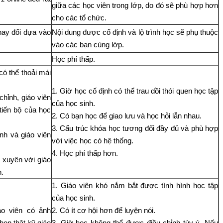
giữa các học viên trong lớp, do đó sẽ phù hợp hơn
cho các tổ chức.
thay đổi dựa vào
Nội dung được cố định và lộ trình học sẽ phụ thuộc
vào các bạn cùng lớp.
Học phí thấp.
có thể thoải mái
1. Giờ học cố định có thể trau dồi thói quen học tập
chỉnh, giáo viên
của học sinh.
tiến bộ của học
2. Có bạn học để giao lưu và học hỏi lẫn nhau.
3. Cấu trúc khóa học tương đối đầy đủ và phù hợp
nh và giáo viên
với việc học có hệ thống.
4. Học phí thấp hơn.
g xuyên với giáo
h.
1. Giáo viên khó nắm bắt được tình hình học tập
của học sinh.
áo viên có ảnh
2. Có ít cơ hội hơn để luyện nói.
họn thật kỹ giáo
3. Giờ học không thể được điều chỉnh tùy ý. Nếu