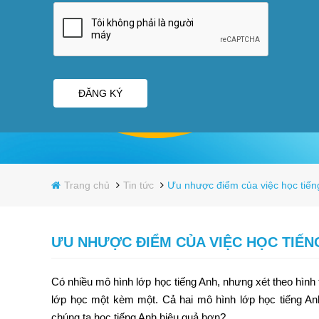
ĐĂNG KÝ
Trang chủ
Tin tức
Ưu nhược điểm của việc học tiến
ƯU NHƯỢC ĐIỂM CỦA VIỆC HỌC TIẾNG
Có nhiều mô hình lớp học tiếng Anh, nhưng xét theo hình 
lớp học một kèm một. Cả hai mô hình lớp học tiếng An
chúng ta học tiếng Anh hiệu quả hơn?