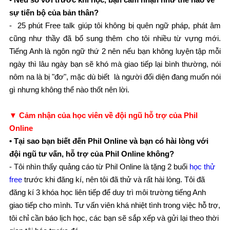
sự tiến bộ của bản thân?
- 25 phút Free talk giúp tôi không bị quên ngữ pháp, phát âm
cũng như thầy đã bổ sung thêm cho tôi nhiều từ vựng mới.
Tiếng Anh là ngôn ngữ thứ 2 nên nếu bạn không luyện tập mỗi
ngày thì lâu ngày bạn sẽ khó mà giao tiếp lại bình thường, nói
nôm na là bị "đơ", mặc dù biết là người đối diện đang muốn nói
gì nhưng không thể nào thốt nên lời.
▼ Cảm nhận của học viên về đội ngũ hỗ trợ của Phil
Online
• Tại sao bạn biết đến Phil Online và bạn có hài lòng với
đội ngũ tư vấn, hỗ trợ của Phil Online không?
- Tôi nhìn thấy quảng cáo từ Phil Online là tặng 2 buổi
học thử
free
trước khi đăng kí, nên tôi đã thử và rất hài lòng. Tôi đã
đăng kí 3 khóa học liên tiếp để duy trì môi trường tiếng Anh
giao tiếp cho mình. Tư vấn viên khá nhiệt tình trong việc hỗ trợ,
tôi chỉ cần báo lịch học, các bạn sẽ sắp xếp và gửi lại theo thời