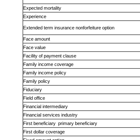
Expected mortality
Experience
Extended term insurance nonforfeiture option
Face amount
Face value
Facility of payment clause
Family income coverage
Family income policy
Family policy
Fiduciary
Field office
Financial intermediary
Financial services industry
First beneficiary ­ primary beneficiary
First dollar coverage