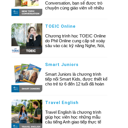
Conversation, bạn sẽ được trò
chuyện cùng giáo viên về nhiều
chủ đề thú vị – từ những câu
chuyện quen thuộc trong cuộc
sống đến các chủ đề sâu hơn về
TOEIC Online
xã hội, công việc hay văn hóa.
Chương trình học TOEIC Online
do Phil Online cung cấp sẽ xoáy
sâu vào các kỹ năng Nghe, Nói,
Đọc hiểu, củng cố Ngữ pháp, Từ
vựng. Khóa học được thiết kế
ngắn hạn, lộ trình kéo dài từ 30
Smart Juniors
đến 40 ngày, được đứng lớp bởi
đội ngũ giáo viên chuyên về
Smart Juniors là chương trình
TOEIC.
tiếp nối Smart Kids, được thiết kế
cho trẻ từ 6 đến 12 tuổi đã hoàn
thành Smart Kids 6 hoặc có trình
độ tiếng Anh từ trung cấp trở lên.
Travel English
Travel English là chương trình
giúp học viên học những mẫu
câu tiếng Anh giao tiếp thực tế
thường gặp khi đi du lịch nước