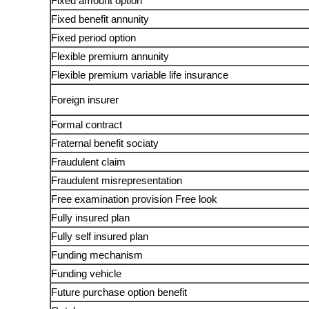
Fixed amount option
Fixed benefit annunity
Fixed period option
Flexible premium annunity
Flexible premium variable life insurance
Foreign insurer
Formal contract
Fraternal benefit sociaty
Fraudulent claim
Fraudulent misrepresentation
Free­ examination provision­ Free look
Fully insured plan
Fully self insured plan
Funding mechanism
Funding vehicle
Future purchase option benefit