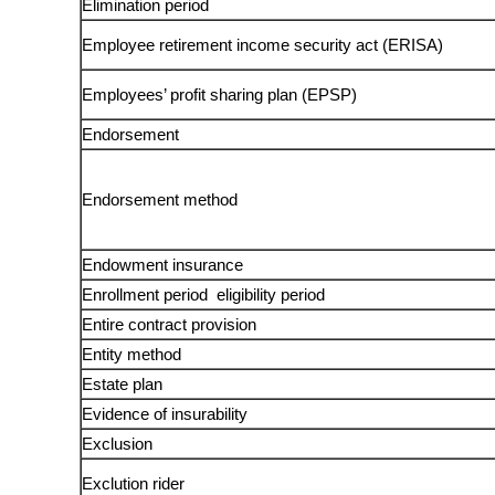
Elimination period
Employee retirement income security act (ERISA)
Employees’ profit sharing plan (EPSP)
Endorsement
Endorsement method
Endowment insurance
Enrollment period ­ eligibility period
Entire contract provision
Entity method
Estate plan
Evidence of insurability
Exclusion
Exclution rider