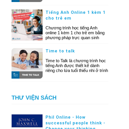
ngoài. Bạn sẽ được luyện tập
các tình huống quen thuộc như
Tiếng Anh Online 1 kèm 1
làm thủ tục tại sân bay, nhận
cho trẻ em
phòng khách sạn, gọi món tại
nhà hàng, mua sắm, hỏi đường
Chương trình học tiếng Anh
hay xử lý các tình huống khẩn
online 1 kèm 1 cho trẻ em bằng
cấp.
phương pháp trực quan sinh
động, giúp trẻ cải thiện khả năng
giao tiếp, phản xạ tiếng Anh
Time to talk
nhanh chóng và hiệu quả chỉ sau
một khóa học!
Time to Talk là chương trình học
tiếng Anh được thiết kế dành
riêng cho lứa tuổi thiếu nhi ở trình
độ trung cấp. Khóa học hướng
đến việc phát triển song song hai
kỹ năng quan trọng: đọc hiểu và
giao tiếp bằng tiếng Anh.
THƯ VIỆN SÁCH
Phil Online - How
successful people think -
Change your thinking