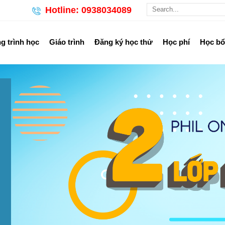
Hotline: 0938034089
 trình học
Giáo trình
Đăng ký học thử
Học phí
Học b